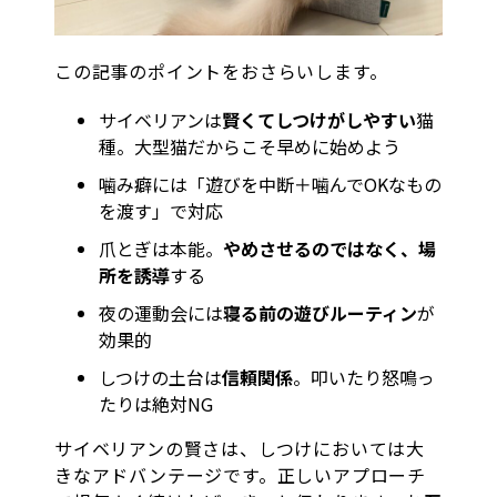
この記事のポイントをおさらいします。
サイベリアンは
賢くてしつけがしやすい
猫
種。大型猫だからこそ早めに始めよう
噛み癖には「遊びを中断＋噛んでOKなもの
を渡す」で対応
爪とぎは本能。
やめさせるのではなく、場
所を誘導
する
夜の運動会には
寝る前の遊びルーティン
が
効果的
しつけの土台は
信頼関係
。叩いたり怒鳴っ
たりは絶対NG
サイベリアンの賢さは、しつけにおいては大
きなアドバンテージです。正しいアプローチ