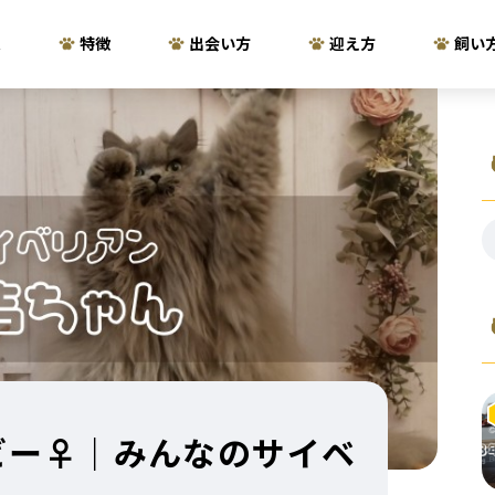
ム
特徴
出会い方
迎え方
飼い
ビー♀｜みんなのサイベ