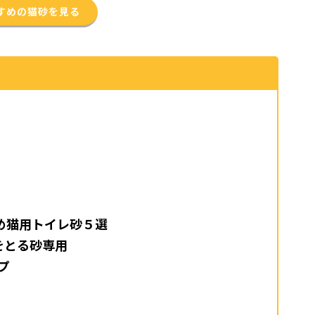
すめの猫砂を見る
め猫用トイレ砂５選
イをとる砂専用
プ