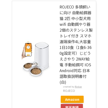
ROJECO 多頭飼い
に向け 自動給餌器
猫 2匹 中小型犬用
wifi 自動餌やり器
2個のステンレス製
トレイ付き スマホ
遠隔操作4L大容量
1日10食（1食6-36
0g設定可）じどう
えさやり 2WAY給
電 手動給餌可 IOS
Android対応 日本
語取扱説明書付
(白)
created by
Rinker
ROJECO
Amazon
楽天市場