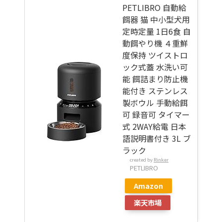
PETLIBRO 自動給
餌器 猫 中小型犬用
定時定量 1日6食 自
動餌やり機 ４重鮮
度保持 ツイストロ
ック式蓋 水洗い可
能 餌詰まり防止機
能付き ステンレス
製ボウル 手動給餌
可 録音可 タイマー
式 2WAY給電 日本
語説明書付き 3L ブ
ラック
created by
Rinker
PETLIBRO
Amazon
楽天市場