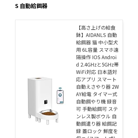
S 自動給餌器
【高さ上げの給食
鉢】AIDANLS 自動
給餌器 猫 中小型犬
用 6L容量 スマホ遠
隔操作 IOS Androi
d 2.4GHzと5GHz帯
WiFi対応 日本語対
応アプリ スマート
自動えさやり器 2W
AY給電 タイマー式
自動餌やり機 録音
可 手動給餌可 ステ
ンレス製ボウル 自
動餌遣り器 給餌記
録 蓋ロック 鮮度を